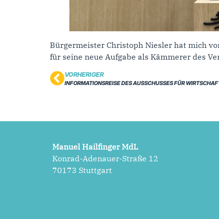
Bürgermeister Christoph Niesler hat mich vo
für seine neue Aufgabe als Kämmerer des V
VORHERIGER
INFORMATIONSREISE DES AUSSCHUSSES FÜR WIRTSCHAFT
Manuel Hailfinger MdL
Konrad-Adenauer-Straße 12
70173 Stuttgart