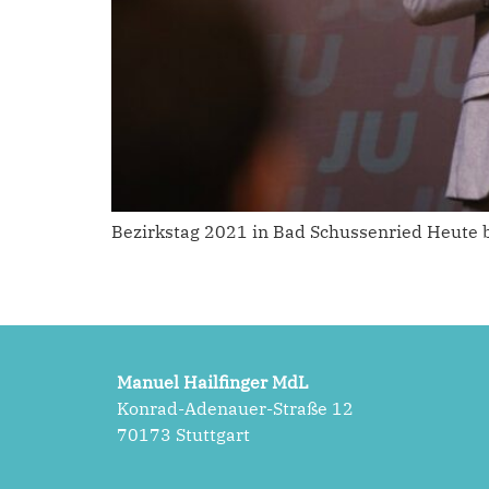
Bezirkstag 2021 in Bad Schussenried Heute 
Manuel Hailfinger MdL
Konrad-Adenauer-Straße 12
70173 Stuttgart