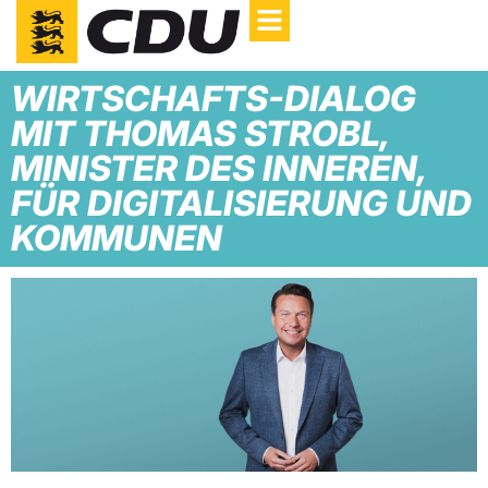
WIRTSCHAFTS-DIALOG
MIT THOMAS STROBL,
MINISTER DES INNEREN,
FÜR DIGITALISIERUNG UND
KOMMUNEN