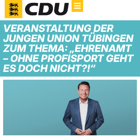
VERANSTALTUNG DER
JUNGEN UNION TÜBINGEN
ZUM THEMA: „EHRENAMT
– OHNE PROFISPORT GEHT
ES DOCH NICHT?!“