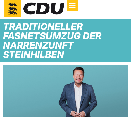
TRADITIONELLER
FASNETSUMZUG DER
NARRENZUNFT
STEINHILBEN