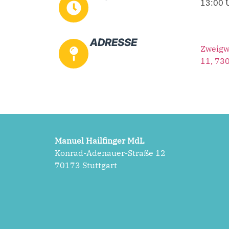
13:00 
ADRESSE
Zweigw
11, 730
Manuel Hailfinger MdL
Konrad-Adenauer-Straße 12
70173 Stuttgart