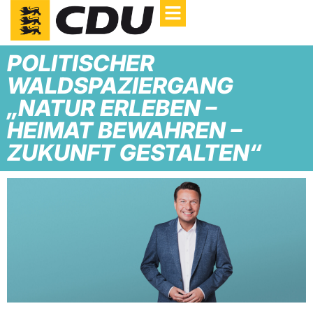
POLITISCHER
WALDSPAZIERGANG
„NATUR ERLEBEN –
HEIMAT BEWAHREN –
ZUKUNFT GESTALTEN“