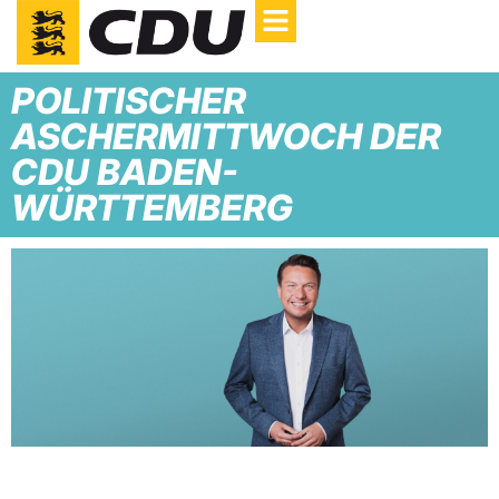
POLITISCHER
ASCHERMITTWOCH DER
CDU BADEN-
WÜRTTEMBERG