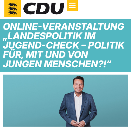
ONLINE-VERANSTALTUNG
„LANDESPOLITIK IM
JUGEND-CHECK – POLITIK
FÜR, MIT UND VON
JUNGEN MENSCHEN?!“