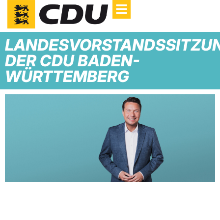
LANDESVORSTANDSSITZU
DER CDU BADEN-
WÜRTTEMBERG