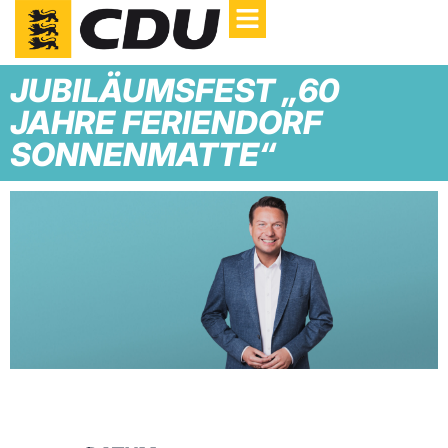
JUBILÄUMSFEST „60
JAHRE FERIENDORF
SONNENMATTE“