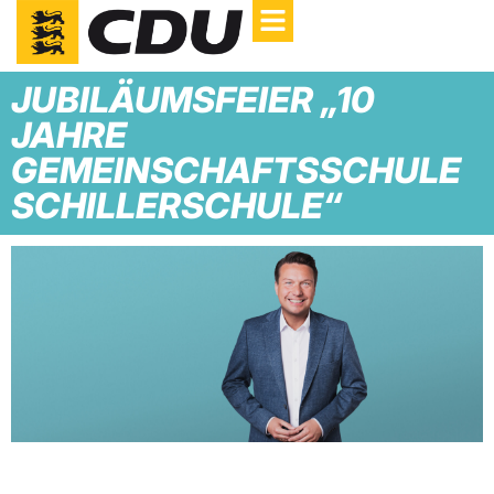
JUBILÄUMSFEIER „10
JAHRE
GEMEINSCHAFTSSCHULE
SCHILLERSCHULE“