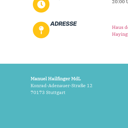
20:00 
ADRESSE
Haus de
Haying
Manuel Hailfinger MdL
Konrad-Adenauer-Straße 12
70173 Stuttgart