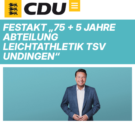
FESTAKT „75 + 5 JAHRE
ABTEILUNG
LEICHTATHLETIK TSV
UNDINGEN“