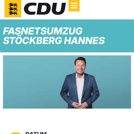
FASNETSUMZUG
STÖCKBERG HANNES