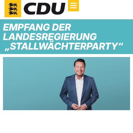
EMPFANG DER
LANDESREGIERUNG
„STALLWÄCHTERPARTY“