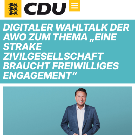
DIGITALER WAHLTALK DER
AWO ZUM THEMA „EINE
STRAKE
ZIVILGESELLSCHAFT
BRAUCHT FREIWILLIGES
ENGAGEMENT“