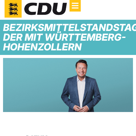
BEZIRKSMITTELSTANDSTA
DER MIT WÜRTTEMBERG-
HOHENZOLLERN