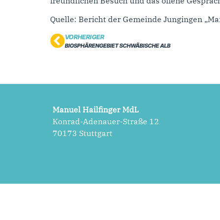
freundlichen Besuch und das offene Gespräc
Quelle: Bericht der Gemeinde Jungingen „Man
VORHERIGER
BIOSPHÄRENGEBIET SCHWÄBISCHE ALB
Manuel Hailfinger MdL
Konrad-Adenauer-Straße 12
70173 Stuttgart