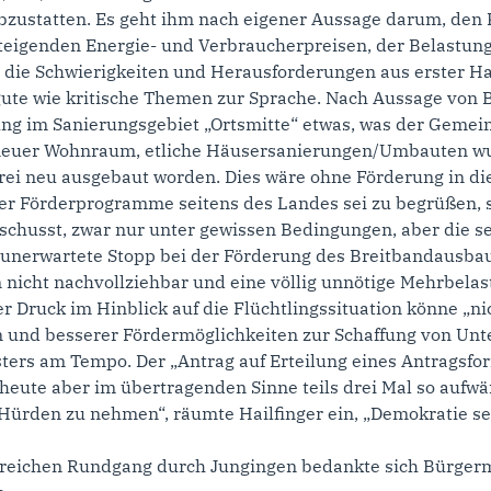
bzustatten. Es geht ihm nach eigener Aussage darum, den
steigenden Energie- und Verbraucherpreisen, der Belastung
 die Schwierigkeiten und Herausforderungen aus erster Ha
e wie kritische Themen zur Sprache. Nach Aussage von B
ng im Sanierungsgebiet „Ortsmitte“ etwas, was der Gemein
l neuer Wohnraum, etliche Häusersanierungen/Umbauten wur
frei neu ausgebaut worden. Dies wäre ohne Förderung in 
er Förderprogramme seitens des Landes sei zu begrüßen,
husst, zwar nur unter gewissen Bedingungen, aber die seie
 unerwartete Stopp bei der Förderung des Breitbandausbau
cht nachvollziehbar und eine völlig unnötige Mehrbelast
 Druck im Hinblick auf die Flüchtlingssituation könne „nic
en und besserer Fördermöglichkeiten zur Schaffung von Un
ters am Tempo. Der „Antrag auf Erteilung eines Antragsf
 heute aber im übertragenden Sinne teils drei Mal so aufwä
e Hürden zu nehmen“, räumte Hailfinger ein, „Demokratie s
reichen Rundgang durch Jungingen bedankte sich Bürgerme