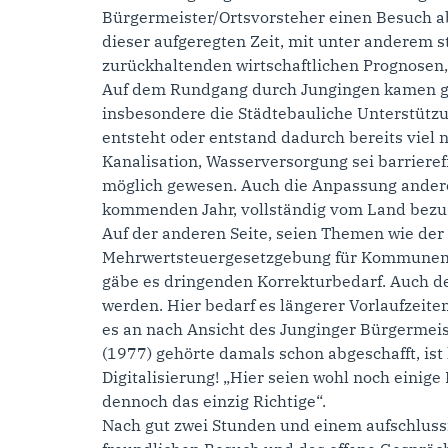
Bürgermeister/Ortsvorsteher einen Besuch a
dieser aufgeregten Zeit, mit unter anderem 
zurückhaltenden wirtschaftlichen Prognosen,
Auf dem Rundgang durch Jungingen kamen gut
insbesondere die Städtebauliche Unterstützu
entsteht oder entstand dadurch bereits vie
Kanalisation, Wasserversorgung sei barriere
möglich gewesen. Auch die Anpassung ander
kommenden Jahr, vollständig vom Land bezusc
Auf der anderen Seite, seien Themen wie der
Mehrwertsteuergesetzgebung für Kommunen ni
gäbe es dringenden Korrekturbedarf. Auch der
werden. Hier bedarf es längerer Vorlaufzeit
es an nach Ansicht des Junginger Bürgermeis
(1977) gehörte damals schon abgeschafft, ist
Digitalisierung! „Hier seien wohl noch einig
dennoch das einzig Richtige“.
Nach gut zwei Stunden und einem aufschluss