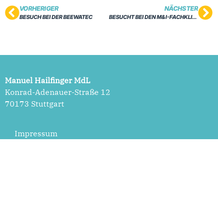
VORHERIGER
NÄCHSTER
BESUCH BEI DER BEEWATEC
BESUCHT BEI DEN M&I-FACHKLINIKEN HOHENURACH
Manuel Hailfinger MdL
Konrad-Adenauer-Straße 12
70173 Stuttgart
Impressum
Datenschutzerklärung
Cookie-Einstellungen