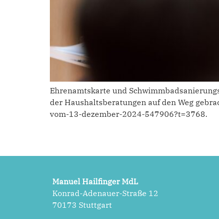
Ehrenamtskarte und Schwimmbadsanierung
der Haushaltsberatungen auf den Weg gebrac
vom-13-dezember-2024-547906?t=3768.
Manuel Hailfinger MdL
Konrad-Adenauer-Straße 12
70173 Stuttgart