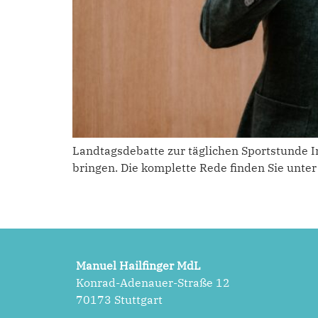
Landtagsdebatte zur täglichen Sportstunde I
bringen. Die komplette Rede finden Sie unter
Manuel Hailfinger MdL
Konrad-Adenauer-Straße 12
70173 Stuttgart